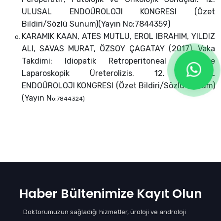
ULUSAL ENDOÜROLOJI KONGRESI (Özet
Bildiri/Sözlü Sunum)(Yayın No:7844359)
KARAMIK KAAN, ATES MUTLU, EROL IBRAHIM, YILDIZ
ALI, SAVAS MURAT, ÖZSOY ÇAGATAY (2017). Vaka
Takdimi: Idiopatik Retroperitoneal Fibroziste
Laparoskopik Üreterolizis. 12. ULUSAL
ENDOÜROLOJI KONGRESI (Özet Bildiri/Sözlü Sunum)
(Yayın N
o:7844324)
Haber Bültenimize Kayıt Olun
Doktorumuzun sağladığı hizmetler, üroloji ve androloji