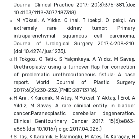
Journal Clinical Practice 2017; 20(3):376-381.(doi:
10.4103/1119-3077.187318).
M Yüksel, A Yıldız, G İnal, T İpekçi, Ö İpekçi. An
extremely rare kidney tumor: Primary
intraparenchymal squamous cell carcinoma.
Journal of Urological Surgery 2017;4:208-210.
(doi:10.4274/jus.1235).
H Tokgöz, G Tetik, S Yalçınkaya, A Yıldız, M Savaş.
Urethroplasty using a turnover flap for correction
of problematic urethrocutaneous fistula: A case
report. World Journal of Plastic Surgery
2017;6(2):230-232.(PMID:28713716).
H Anıl, K Karamık, M Ateş, M Yüksel, Y Aktaş, İ Erol, A
Yıldız, M Savaş. A rare clinical entity in bladder
cancer:Paraneoplastic cerebellar degeneration.
Clinical Genitourinary Cancer 2017; 15(5):e863-
e865.(doi:10.1016/j.clgc.2017.04.026.)
S Taş, K Karamık, E İslamoğlu, M Ateş, İA Karaçay, H