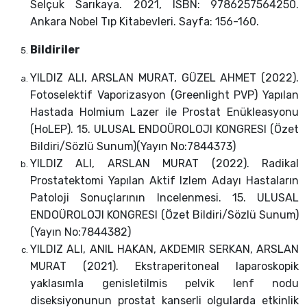
Selçuk Sarıkaya. 2021, ISBN:
9786257564250.
Ankara Nobel Tıp Kitabevleri. Sayfa: 156-160.
Bildiriler
YILDIZ ALI, ARSLAN MURAT, GÜZEL AHMET (2022).
Fotoselektif Vaporizasyon (Greenlight PVP) Yapılan
Hastada Holmium Lazer ile Prostat Enükleasyonu
(HoLEP). 15. ULUSAL ENDOÜROLOJI KONGRESI (Özet
Bildiri/Sözlü Sunum)(Yayın No:7844373)
YILDIZ ALI, ARSLAN MURAT (2022). Radikal
Prostatektomi Yapılan Aktif Izlem Adayı Hastaların
Patoloji Sonuçlarının Incelenmesi. 15. ULUSAL
ENDOÜROLOJI KONGRESI (Özet Bildiri/Sözlü Sunum)
(Yayın No:7844382)
YILDIZ ALI, ANIL HAKAN, AKDEMIR SERKAN, ARSLAN
MURAT (2021). Ekstraperitoneal laparoskopik
yaklasımla genisletilmis pelvik lenf nodu
diseksiyonunun prostat kanserli olgularda etkinlik