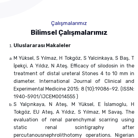
Çalışmalarımız
Bilimsel Çalışmalarımız
Uluslararası Makaleler
M Yüksel, S Yılmaz, H Tokgöz, S Yalcinkaya, S Baş, T
İpekçi, A Yıldız, N Ateş. Efficacy of silodosin in the
treatment of distal ureteral Stones 4 to 10 mm in
diameter. International Journal of Clinical and
Experimental Medicine 2015; 8 (10):19086-92. (ISSN:
1940-5901/IJCEM0014555 )
S Yalçınkaya, N Ateş, M Yüksel, E İslamoglu, H
Tokgöz, EU Ateş, A Yıldız, S Yılmaz, M Savaş. The
evaluation of renal parenchymal scarring using
static renal scintigraphy after
percutanousnephrolithotomy operations. Nigerian