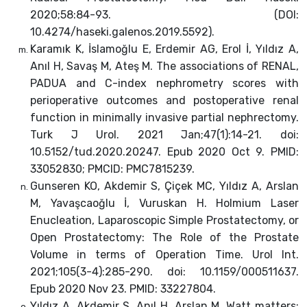
2020;58:84-93. (DOI:
10.4274/haseki.galenos.2019.5592).
Karamık K, İslamoğlu E, Erdemir AG, Erol İ, Yıldız A,
Anıl H, Savaş M, Ateş M. The associations of RENAL,
PADUA and C-index nephrometry scores with
perioperative outcomes and postoperative renal
function in minimally invasive partial nephrectomy.
Turk J Urol. 2021 Jan;47(1):14-21. doi:
10.5152/tud.2020.20247. Epub 2020 Oct 9. PMID:
33052830; PMCID: PMC7815239.
Gunseren KO, Akdemir S, Çiçek MC, Yıldız A, Arslan
M, Yavaşcaoğlu İ, Vuruskan H. Holmium Laser
Enucleation, Laparoscopic Simple Prostatectomy, or
Open Prostatectomy: The Role of the Prostate
Volume in terms of Operation Time. Urol Int.
2021;105(3-4):285-290. doi: 10.1159/000511637.
Epub 2020 Nov 23. PMID: 33227804.
Yıldız A, Akdemir S, Anıl H, Arslan M. Watt matters: