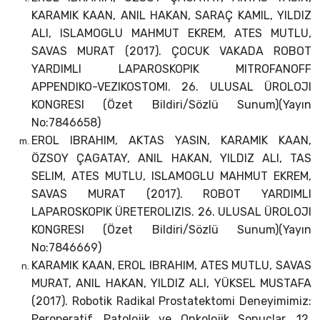
KARAMIK KAAN, ANIL HAKAN, SARAÇ KAMIL, YILDIZ
ALI, ISLAMOGLU MAHMUT EKREM, ATES MUTLU,
SAVAS MURAT (2017). ÇOCUK VAKADA ROBOT
YARDIMLI LAPAROSKOPIK MITROFANOFF
APPENDIKO-VEZIKOSTOMI. 26. ULUSAL ÜROLOJI
KONGRESI (Özet Bildiri/Sözlü Sunum)(Yayın
No:7846658)
EROL IBRAHIM, AKTAS YASIN, KARAMIK KAAN,
ÖZSOY ÇAGATAY, ANIL HAKAN, YILDIZ ALI, TAS
SELIM, ATES MUTLU, ISLAMOGLU MAHMUT EKREM,
SAVAS MURAT (2017). ROBOT YARDIMLI
LAPAROSKOPIK ÜRETEROLIZIS. 26. ULUSAL ÜROLOJI
KONGRESI (Özet Bildiri/Sözlü Sunum)(Yayın
No:7846669)
KARAMIK KAAN, EROL IBRAHIM, ATES MUTLU, SAVAS
MURAT, ANIL HAKAN, YILDIZ ALI, YÜKSEL MUSTAFA
(2017). Robotik Radikal Prostatektomi Deneyimimiz:
Peroperatif, Patolojik ve Onkolojik Sonuçlar. 12.