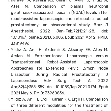
Karaveli A, Kavakli AS, Cakin O, Aykal G, Yildiz A,
Ates M. Comparison of plasma neutrophil
gelatinase-associated lipocalin (NGAL) levels after
robot-assisted laparoscopic and retropubic radical
prostatectomy: an observational study. Braz J
Anesthesiol. 2022 Jan-Feb;72(1):21-28. doi:
10.1016/j.bjane.2021.03.003. Epub 2021 Apr 2. PMID:
33819496.
Yıldız A, Anıl H, Akdemir S, Aksaray EE, Ateş M,
Arslan M. Extraperitoneal Laparoscopic Versus
Transperitoneal Robot-Assisted Laparoscopic
Approaches for Extended Pelvic Lymph Node
Dissection During Radical Prostatectomy. J
Laparoendosc Adv Surg Tech A. 2022
Apr;32(4):355-359. doi: 10.1089/lap.2021.0174. Epub
2021 May 6. PMID: 33960836.
Yıldız A, Anıl H, Erol İ, Karamık K, Erçil H. Comparison
of three different modalities for the treatment of