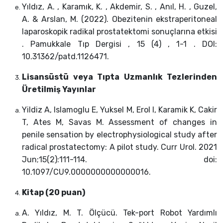
Yıldız, A. , Karamık, K. , Akdemir, S. , Anıl, H. , Guzel,
A. & Arslan, M. (2022). Obezitenin ekstraperitoneal
laparoskopik radikal prostatektomi sonuçlarına etkisi
. Pamukkale Tıp Dergisi , 15 (4) , 1-1 . DOI:
10.31362/patd.1126471.
Lisansüstü veya Tıpta Uzmanlık Tezlerinden
Üretilmiş Yayınlar
Yildiz A, Islamoglu E, Yuksel M, Erol I, Karamik K, Cakir
T, Ates M, Savas M. Assessment of changes in
penile sensation by electrophysiological study after
radical prostatectomy: A pilot study. Curr Urol. 2021
Jun;15(2):111-114. doi:
10.1097/CU9.0000000000000016.
Kitap (20 puan)
A. Yıldız, M. T. Ölçücü. Tek-port Robot Yardımlı