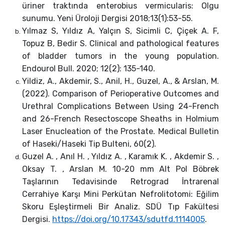
üriner traktında enterobius vermicularis: Olgu
sunumu. Yeni Üroloji Dergisi 2018;13(1):53-55.
Yılmaz S, Yıldız A, Yalçın S, Sicimli C, Çiçek A. F,
Topuz B, Bedir S. Clinical and pathological features
of bladder tumors in the young population.
Endourol Bull. 2020; 12(2): 135-140.
Yildiz, A., Akdemir, S., Anil, H., Guzel, A., & Arslan, M.
(2022). Comparison of Perioperative Outcomes and
Urethral Complications Between Using 24-French
and 26-French Resectoscope Sheaths in Holmium
Laser Enucleation of the Prostate. Medical Bulletin
of Haseki/Haseki Tip Bulteni, 60(2).
Guzel A. , Anıl H. , Yıldız A. , Karamık K. , Akdemir S. ,
Oksay T. , Arslan M. 10-20 mm Alt Pol Böbrek
Taşlarının Tedavisinde Retrograd İntrarenal
Cerrahiye Karşı Mini Perkütan Nefrolitotomi: Eğilim
Skoru Eşleştirmeli Bir Analiz. SDÜ Tıp Fakültesi
Dergisi.
https://doi.org/10.17343/sdutfd.1114005
.