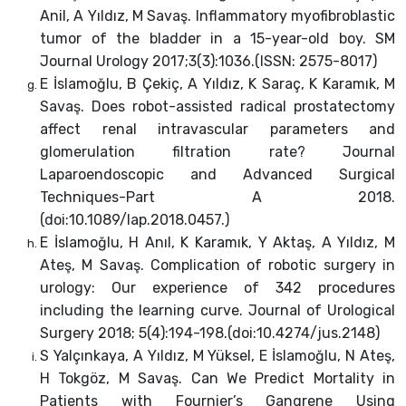
Anil, A Yıldız, M Savaş. Inflammatory myofibroblastic
tumor of the bladder in a 15-year-old boy. SM
Journal Urology 2017;3(3):1036.(ISSN: 2575-8017)
E İslamoğlu, B Çekiç, A Yıldız, K Saraç, K Karamık, M
Savaş. Does robot-assisted radical prostatectomy
affect renal intravascular parameters and
glomerulation filtration rate? Journal
Laparoendoscopic and Advanced Surgical
Techniques-Part A 2018.
(doi:10.1089/lap.2018.0457.)
E İslamoğlu, H Anıl, K Karamık, Y Aktaş, A Yıldız, M
Ateş, M Savaş. Complication of robotic surgery in
urology: Our experience of 342 procedures
including the learning curve. Journal of Urological
Surgery 2018; 5(4):194-198.(doi:10.4274/jus.2148)
S Yalçınkaya, A Yıldız, M Yüksel, E İslamoğlu, N Ateş,
H Tokgöz, M Savaş. Can We Predict Mortality in
Patients with Fournier’s Gangrene Using