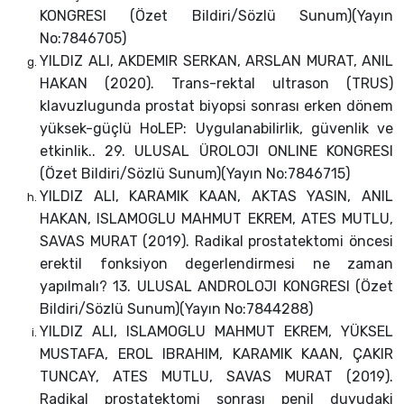
KONGRESI (Özet Bildiri/Sözlü Sunum)(Yayın
No:7846705)
YILDIZ ALI, AKDEMIR SERKAN, ARSLAN MURAT, ANIL
HAKAN (2020). Trans-rektal ultrason (TRUS)
klavuzlugunda prostat biyopsi sonrası erken dönem
yüksek-güçlü HoLEP: Uygulanabilirlik, güvenlik ve
etkinlik.. 29. ULUSAL ÜROLOJI ONLINE KONGRESI
(Özet Bildiri/Sözlü Sunum)(Yayın No:7846715)
YILDIZ ALI, KARAMIK KAAN, AKTAS YASIN, ANIL
HAKAN, ISLAMOGLU MAHMUT EKREM, ATES MUTLU,
SAVAS MURAT (2019). Radikal prostatektomi öncesi
erektil fonksiyon degerlendirmesi ne zaman
yapılmalı? 13. ULUSAL ANDROLOJI KONGRESI (Özet
Bildiri/Sözlü Sunum)(Yayın No:7844288)
YILDIZ ALI, ISLAMOGLU MAHMUT EKREM, YÜKSEL
MUSTAFA, EROL IBRAHIM, KARAMIK KAAN, ÇAKIR
TUNCAY, ATES MUTLU, SAVAS MURAT (2019).
Radikal prostatektomi sonrası penil duyudaki