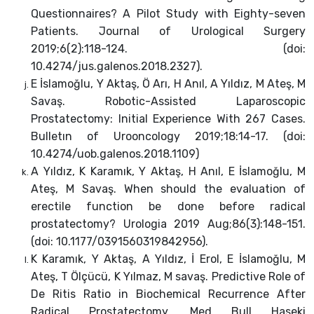
Questionnaires? A Pilot Study with Eighty-seven
Patients. Journal of Urological Surgery
2019;6(2):118-124. (doi:
10.4274/jus.galenos.2018.2327).
E İslamoğlu, Y Aktaş, Ö Arı, H Anıl, A Yıldız, M Ateş, M
Savaş. Robotic-Assisted Laparoscopic
Prostatectomy: Initial Experience With 267 Cases.
Bulletın of Urooncology 2019;18:14-17. (doi:
10.4274/uob.galenos.2018.1109)
A Yıldız, K Karamık, Y Aktaş, H Anıl, E İslamoğlu, M
Ateş, M Savaş. When should the evaluation of
erectile function be done before radical
prostatectomy? Urologia 2019 Aug;86(3):148-151.
(doi: 10.1177/0391560319842956).
K Karamık, Y Aktaş, A Yıldız, İ Erol, E İslamoğlu, M
Ateş, T Ölçücü, K Yılmaz, M savaş. Predictive Role of
De Ritis Ratio in Biochemical Recurrence After
Radical Prostatectomy. Med Bull Haseki