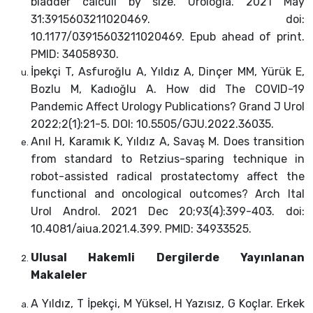
bladder calculi by size. Urologia. 2021 May
31:3915603211020469. doi:
10.1177/03915603211020469. Epub ahead of print.
PMID: 34058930.
İpekçi T, Asfuroğlu A, Yıldız A, Dinçer MM, Yürük E,
Bozlu M, Kadıoğlu A. How did The COVID-19
Pandemic Affect Urology Publications? Grand J Urol
2022;2(1):21-5. DOI: 10.5505/GJU.2022.36035.
Anıl H, Karamık K, Yıldız A, Savaş M. Does transition
from standard to Retzius-sparing technique in
robot-assisted radical prostatectomy affect the
functional and oncological outcomes? Arch Ital
Urol Androl. 2021 Dec 20;93(4):399-403. doi:
10.4081/aiua.2021.4.399. PMID: 34933525.
Ulusal Hakemli Dergilerde Yayınlanan
Makaleler
A Yıldız, T İpekçi, M Yüksel, H Yazısız, G Koçlar. Erkek