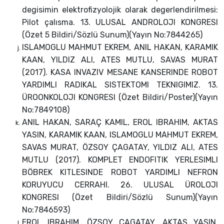
degisimin elektrofizyolojik olarak degerlendirilmesi:
Pilot çalısma. 13. ULUSAL ANDROLOJI KONGRESI
(Özet 5 Bildiri/Sözlü Sunum)(Yayın No:7844265)
ISLAMOGLU MAHMUT EKREM, ANIL HAKAN, KARAMIK
KAAN, YILDIZ ALI, ATES MUTLU, SAVAS MURAT
(2017). KASA INVAZIV MESANE KANSERINDE ROBOT
YARDIMLI RADIKAL SISTEKTOMI TEKNIGIMIZ. 13.
ÜROONKOLOJI KONGRESI (Özet Bildiri/Poster)(Yayın
No:7849108)
ANIL HAKAN, SARAÇ KAMIL, EROL IBRAHIM, AKTAS
YASIN, KARAMIK KAAN, ISLAMOGLU MAHMUT EKREM,
SAVAS MURAT, ÖZSOY ÇAGATAY, YILDIZ ALI, ATES
MUTLU (2017). KOMPLET ENDOFITIK YERLESIMLI
BÖBREK KITLESINDE ROBOT YARDIMLI NEFRON
KORUYUCU CERRAHI. 26. ULUSAL ÜROLOJI
KONGRESI (Özet Bildiri/Sözlü Sunum)(Yayın
No:7846593)
EROL IBRAHIM, ÖZSOY ÇAGATAY, AKTAS YASIN,