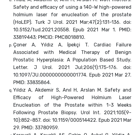
Safety and efficacy of using a 140-W high-powered
holmium laser for enucleation of the prostate
(HoLEP). Turk J Urol. 2021 Mar;47(2):131-136. doi:
10.5152/tud.2021.20558. Epub 2021 Mar 1. PMID:
33819443; PMCID: PMC8018810.
Çoner A, Yıldız A, İpekçi T. Cardiac Failure
Associated with Medical Therapy of Benign
Prostatic Hyperplasia: A Population Based Study.
Letter. J Urol. 2021 Jul;206(1):175-176. doi:
10.1097/JU.0000000000001774. Epub 2021 Mar 27.
PMID: 33835864.
Yıldız A, Akdemir S, Anıl H, Arslan M. Safety and
Efficacy of High-Powered Holmium Laser
Enucleation of the Prostate within 1-3 Weeks
Following Prostate Biopsy. Urol Int. 2021;105(9-
10):852-857. doi: 10.1159/000514422. Epub 2021 Mar
29. PMID: 33780959.