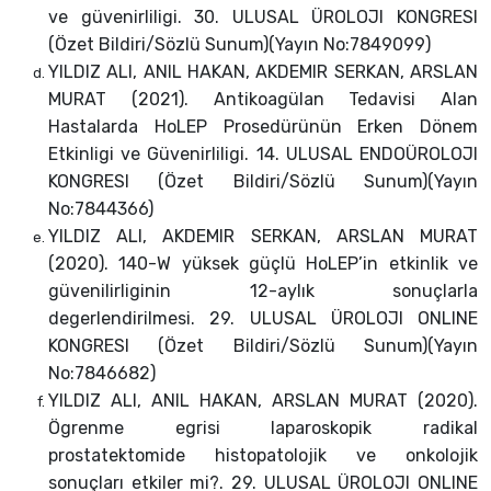
ve güvenirliligi. 30. ULUSAL ÜROLOJI KONGRESI
(Özet Bildiri/Sözlü Sunum)(Yayın No:7849099)
YILDIZ ALI, ANIL HAKAN, AKDEMIR SERKAN, ARSLAN
MURAT (2021). Antikoagülan Tedavisi Alan
Hastalarda HoLEP Prosedürünün Erken Dönem
Etkinligi ve Güvenirliligi. 14. ULUSAL ENDOÜROLOJI
KONGRESI (Özet Bildiri/Sözlü Sunum)(Yayın
No:7844366)
YILDIZ ALI, AKDEMIR SERKAN, ARSLAN MURAT
(2020). 140-W yüksek güçlü HoLEP’in etkinlik ve
güvenilirliginin 12-aylık sonuçlarla
degerlendirilmesi. 29. ULUSAL ÜROLOJI ONLINE
KONGRESI (Özet Bildiri/Sözlü Sunum)(Yayın
No:7846682)
YILDIZ ALI, ANIL HAKAN, ARSLAN MURAT (2020).
Ögrenme egrisi laparoskopik radikal
prostatektomide histopatolojik ve onkolojik
sonuçları etkiler mi?. 29. ULUSAL ÜROLOJI ONLINE